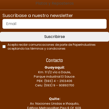
Platos y Reposteros
Suscríbase a nuestro newsletter
Suscribirse
Acepto recibir comunicaciones de parte de PaperIndustries
aceptando los términos y condiciones
This
Contacto
field
should
Guayaquil:
Km. 11 1/2 vía a Daule,
be
Parque industrial El Sauce.
left
PBX: (593) 4 – 2103406
blank
Celu: (593) 9 – 90893700
Quito:
Av. Naciones Unidas e Iñaquito,
Edificio Metropolitan Piso 6 Of. 609.