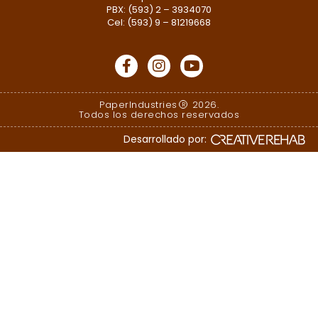
PBX: (593) 2 – 3934070
Cel: (593) 9 – 81219668
PaperIndustries
2026.
R
Todos los derechos reservados
Desarrollado por: