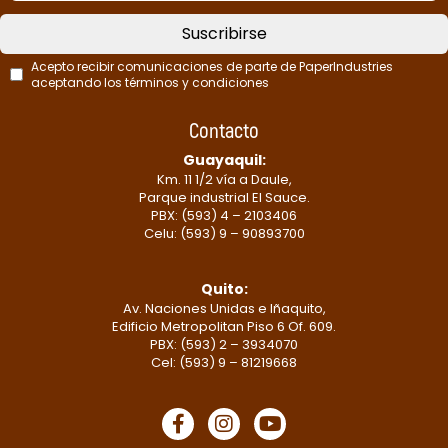
Suscribirse
Acepto recibir comunicaciones de parte de PaperIndustries
aceptando los términos y condiciones
This
Contacto
field
should
Guayaquil:
Km. 11 1/2 vía a Daule,
be
Parque industrial El Sauce.
left
PBX: (593) 4 – 2103406
blank
Celu: (593) 9 – 90893700
Quito:
Av. Naciones Unidas e Iñaquito,
Edificio Metropolitan Piso 6 Of. 609.
PBX: (593) 2 – 3934070
Cel: (593) 9 – 81219668