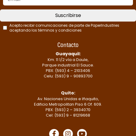
Suscribirse
Acepto recibir comunicaciones de parte de PaperIndustries
aceptando los términos y condiciones
This
Contacto
field
should
Guayaquil:
Km. 11 1/2 vía a Daule,
be
Parque industrial El Sauce.
left
PBX: (593) 4 – 2103406
blank
Celu: (593) 9 – 90893700
Quito:
Av. Naciones Unidas e Iñaquito,
Edificio Metropolitan Piso 6 Of. 609.
PBX: (593) 2 – 3934070
Cel: (593) 9 – 81219668